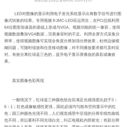
阅读次数 [5181] 发布时间 :2020-11-27
LED对图像的显示利用电子发光系统显示出将数字信号进行图
像式转换的结果。专用视频卡JMC-LED应运而生，在PCI总线利用
64位图形加速器的基础上形成与VGA、视频功能的统一兼容，使得
视频数据叠加VGA数据，完善兼容时的不足。利用全屏方式采集分
辨率，使得视频图像可实现全角度分辨加强分辨效果，杜绝边缘模
糊问题，可随时缩放和任意移动图像，对不同播放要求都可及时应
对。有效分离红绿蓝三色的，提升电子显示屏播放的真彩成像效
果。
真实图像色彩再现
一般情况下，红绿蓝三种颜色组合应满足光感强度比趋于3：
6：1；红色成像敏感性更强，因此必须均匀散布空间显示中的红
色；因三种颜色光强不同，人们视觉感受中呈现的分辨非线性曲线
也不同，所以要利不同光强白光，纠正电视机内部射光；色彩分辨