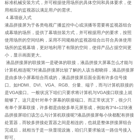
标准机械安装方式，并可根据使用场所的具体空间和具体要求，使
用相应的监视器以满足用户的需求。
4.幕墙嵌入式
液晶拼接屏为于各类电视广播监控中心或演播等需要将监视器组合
成幕墙的场所，提供了幕墙挂装方式，并可根据用户的要求，按照
使用场所的空间结构，采用不同规格的监视器组合出符合具体使用
场所的监视幕墙，更好地利用了有限的空间，使得产品占据空间更
小，显示画面更大。
液晶拼接屏的联接第一是硬体的联接，液晶拼接大屏幕怎么才能与
计算机相连呢?对液晶拼接屏比较了解的人该当都晓得，液晶拼接屏
是由多块小屏幕组合而成的，液晶拼接屏后面全面有许多信号接
口。如HDMI、DVI、VGA、RGB、分量、端子，而与计算机联接的
是VGA接口。一般状况下咱们只要求将计算机与VGA接口联接上就
能够了。这只是针对单个屏幕的联接端口。而正常状况下，很少只
有单个屏幕联接，许多都是由较多单元屏形成，例如有3*4=12块液
晶拼接屏咱们该怎么与计算机联接呢?液晶拼接屏每小块都配有拼接
处置器，而较多拼接处置器之间是相连的，也就是整体拼接屏组合
完成后，就相当于是一块显现设施，咱们只要求输送一路信号接入
即可。